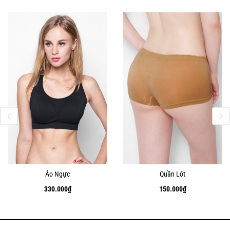
Áo Ngực
Quần Lót
330.000
₫
150.000
₫