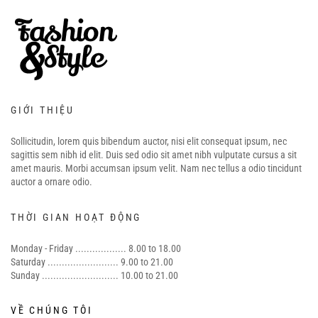
GIỚI THIỆU
Sollicitudin, lorem quis bibendum auctor, nisi elit consequat ipsum, nec
sagittis sem nibh id elit. Duis sed odio sit amet nibh vulputate cursus a sit
amet mauris. Morbi accumsan ipsum velit. Nam nec tellus a odio tincidunt
auctor a ornare odio.
THỜI GIAN HOẠT ĐỘNG
Monday - Friday .................. 8.00 to 18.00
Saturday ......................... 9.00 to 21.00
Sunday ........................... 10.00 to 21.00
VỀ CHÚNG TÔI