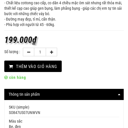
- Chất liệu cottong cao cấp, co dãn 4 chiều mặc ôm sát nhưng rất thỏa mái,
thiết kế cạp cao giúp gen bụng, làm phẳng bụng - giúp các chị em tự tin sải
bước với những chiếc váy bó.
- Đường may đẹp, tỉ mỉ, cẩn thận.
- Phù hợp với người từ 45 - 60kg.
199.000
₫
Số lượng :
THÊM VÀO GIỎ HÀNG
còn hàng
Thông tin sản phẩm
SKU (simple)
SO847US07UNWVN
Màu sắc
Be, đen