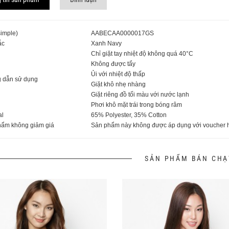
imple)
AABECAA0000017GS
ắc
Xanh Navy
Chỉ giặt tay nhiệt độ không quá 40°C
Không được tẩy
Ủi với nhiệt độ thấp
 dẫn sử dụng
Giặt khô nhẹ nhàng
Giặt riêng đồ tối màu với nước lạnh
Phơi khô mặt trái trong bóng râm
al
65% Polyester, 35% Cotton
ẩm không giảm giá
Sản phẩm này không được áp dụng với voucher h
SẢN PHẨM BÁN CHẠ