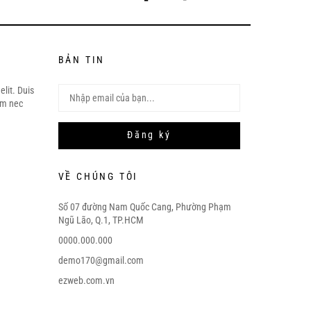
BẢN TIN
elit. Duis
am nec
Đăng ký
VỀ CHÚNG TÔI
Số 07 đường Nam Quốc Cang, Phường Phạm
Ngũ Lão, Q.1, TP.HCM
0000.000.000
demo170@gmail.com
ezweb.com.vn