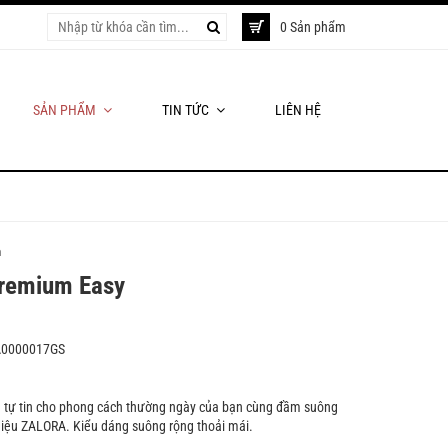
0 Sản phẩm
SẢN PHẨM
TIN TỨC
LIÊN HỆ
h
remium Easy
A0000017GS
 tự tin cho phong cách thường ngày của bạn cùng đầm suông
 hiệu ZALORA. Kiểu dáng suông rộng thoải mái.