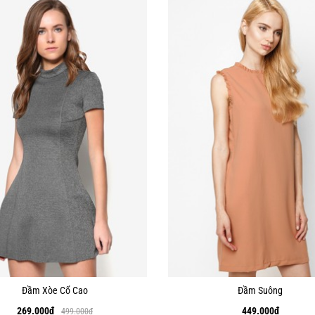
Đầm Xòe Cổ Cao
Đầm Suông
269.000
₫
449.000
₫
499.000
₫