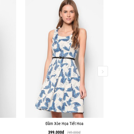
Đầm Xòe Họa Tiết Hoa
Đầm 
399.000
₫
749.000
₫