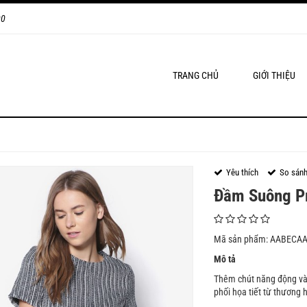
00
TRANG CHỦ
GIỚI THIỆU
Yêu thích
So sán
Đầm Suông P
Mã sản phẩm: AABECA
Mô tả
Thêm chút năng động và
phối họa tiết từ thương