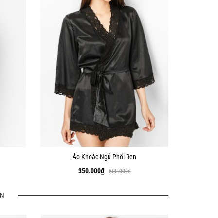
Áo Khoác Ngủ Phối Ren
350.000
₫
500.000
₫
AN