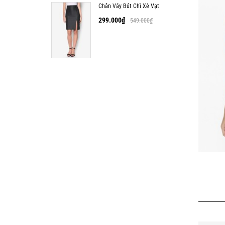
Chân Váy Bút Chì Xẻ Vạt
299.000
₫
549.000
₫