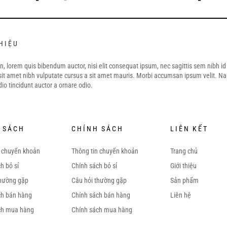
THIỆU
in, lorem quis bibendum auctor, nisi elit consequat ipsum, nec sagittis sem nibh id 
sit amet nibh vulputate cursus a sit amet mauris. Morbi accumsan ipsum velit. N
dio tincidunt auctor a ornare odio.
 SÁCH
CHÍNH SÁCH
LIÊN KẾT
n chuyển khoản
Thông tin chuyển khoản
Trang chủ
h bỏ sỉ
Chính sách bỏ sỉ
Giới thiệu
thường gặp
Câu hỏi thường gặp
Sản phẩm
ch bán hàng
Chính sách bán hàng
Liên hệ
ch mua hàng
Chính sách mua hàng