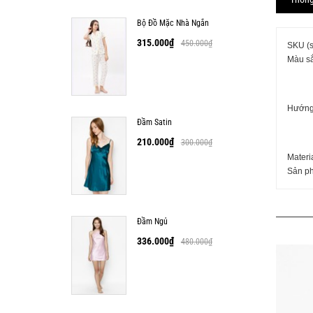
Bộ Đồ Mặc Nhà Ngắn
315.000
₫
450.000
₫
SKU (s
Màu s
Hướng
Đầm Satin
210.000
₫
300.000
₫
Materi
Sản ph
Đầm Ngủ
336.000
₫
480.000
₫