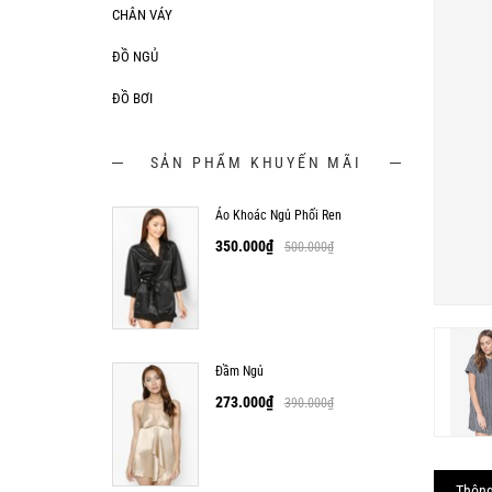
CHÂN VÁY
ĐỒ NGỦ
ĐỒ BƠI
SẢN PHẨM KHUYẾN MÃI
Áo Khoác Ngủ Phối Ren
350.000
₫
500.000
₫
Đầm Ngủ
273.000
₫
390.000
₫
Thông