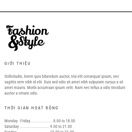
GIỚI THIỆU
Sollicitudin, lorem quis bibendum auctor, nisi elit consequat ipsum, nec
sagittis sem nibh id elit. Duis sed odio sit amet nibh vulputate cursus a sit
amet mauris. Morbi accumsan ipsum velit. Nam nec tellus a odio tincidunt
auctor a ornare odio.
THỜI GIAN HOẠT ĐỘNG
Monday - Friday .................. 8.00 to 18.00
Saturday ......................... 9.00 to 21.00