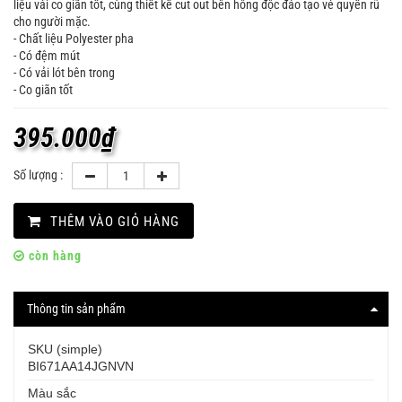
liệu vải co giãn tốt, cùng thiết kế cut out bên hông độc đáo tạo vẻ quyến rũ
cho người mặc.
- Chất liệu Polyester pha
- Có đệm mút
- Có vải lót bên trong
- Co giãn tốt
395.000
₫
Số lượng :
THÊM VÀO GIỎ HÀNG
còn hàng
Thông tin sản phẩm
SKU (simple)
BI671AA14JGNVN
Màu sắc